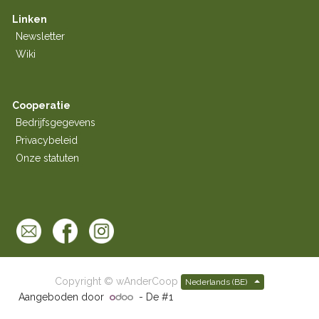
Linken
Newsletter
Wiki
Cooperatie
Bedrijfsgegevens
Privacybeleid
Onze statuten
Copyright ©
wAnderCoop
Nederlands (BE)
Aangeboden door
- De #1
Open source e-commerce