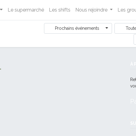
Le supermarché
Les shifts
Nous rejoindre
Les grou
Prochains événements
Toute
.
À 
Re
vo
P
SU