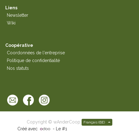
Liens
Newsletter
Wiki
Coopérative
Coordonnées de l'entreprise
Politique de confidentialité
Nos statuts
Copyright ©
wAnderCoop
Français (BE)
Créé avec
- Le #1
Open Source eCommerce