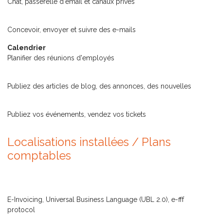
Chat, passerelle d'email et canaux privés
Email Marketing
Concevoir, envoyer et suivre des e-mails
Calendrier
Planifier des réunions d'employés
Blogs
Publiez des articles de blog, des annonces, des nouvelles
Événements
Publiez vos événements, vendez vos tickets
Localisations installées / Plans
comptables
Comptabilité - Belgique
Belgium - E-Facturation (UBL 2.0, e-fff)
E-Invoicing, Universal Business Language (UBL 2.0), e-fff
protocol